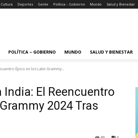
 Cultura
Deportes
Gente
Política – Gobierno
Mundo
Salud y Bienestar
POLÍTICA – GOBIERNO
MUNDO
SALUD Y BIENESTAR
ncuentro Épico en los Latin Grammy...
 India: El Reencuentro
n Grammy 2024 Tras
a
89
0