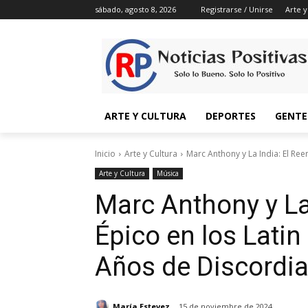
sábado, agosto 8, 2026
Registrarse / Unirse
Arte y
ARTE Y CULTURA
DEPORTES
GENTE
Inicio
Arte y Cultura
Marc Anthony y La India: El Ree
Arte y Cultura
Música
Marc Anthony y La
Épico en los Lati
Años de Discordi
María Estevez
15 de noviembre de 2024