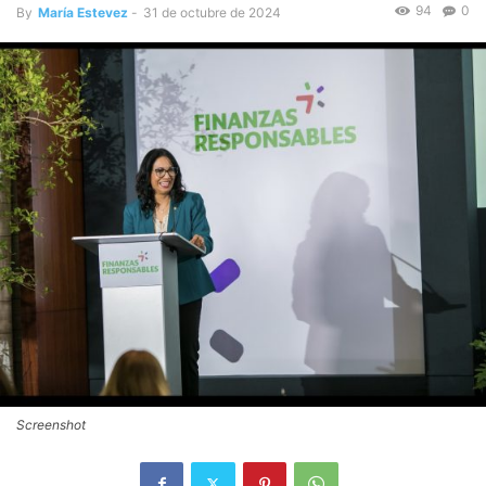
94
0
By
María Estevez
-
31 de octubre de 2024
Screenshot