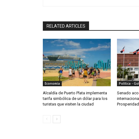
RELATED ARTICLES
Economía
Política - G
Alcaldía de Puerto Plata implementa
Senado acog
tarifa simbólica de un dólar para los
internaciona
turistas que visiten la ciudad
Prosperidad: