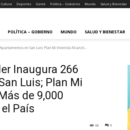
 Cultura
Deportes
Gente
Política – Gobierno
Mundo
Salud y Bienestar
POLÍTICA – GOBIERNO
MUNDO
SALUD Y BIENESTAR
partamentos en San Luis; Plan Mi Vivienda Alcanzó...
er Inaugura 266
an Luis; Plan Mi
Más de 9,000
el País
66
0