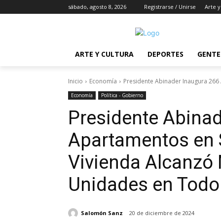
sábado, agosto 8, 2026
Registrarse / Unirse
Arte y
ARTE Y CULTURA
DEPORTES
GENTE
Inicio
Economía
Presidente Abinader Inaugura 266 A
Economía
Política - Gobierno
Presidente Abinad
Apartamentos en S
Vivienda Alcanzó 
Unidades en Todo 
Salomón Sanz
20 de diciembre de 2024