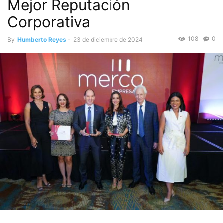
Mejor Reputación
Corporativa
108
0
By
Humberto Reyes
-
23 de diciembre de 2024