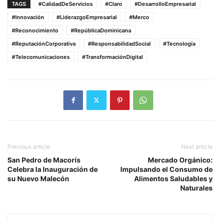
TAGS
#CalidadDeServicios
#Claro
#DesarrolloEmpresarial
#Innovación
#LiderazgoEmpresarial
#Merco
#Reconocimiento
#RepúblicaDominicana
#ReputaciónCorporativa
#ResponsabilidadSocial
#Tecnología
#Telecomunicaciones
#TransformaciónDigital
Previous article
Next article
San Pedro de Macorís
Mercado Orgánico:
Celebra la Inauguración de
Impulsando el Consumo de
su Nuevo Malecón
Alimentos Saludables y
Naturales