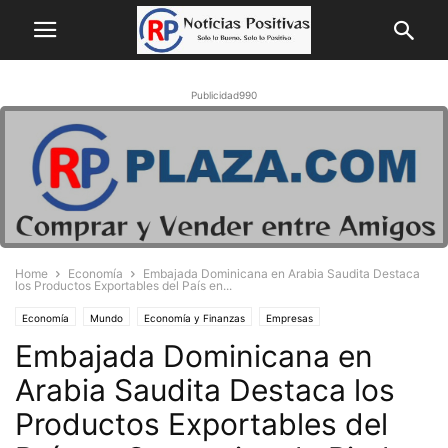
Publicidad990
Home
Economía
Embajada Dominicana en Arabia Saudita Destaca
los Productos Exportables del País en...
Economía
Mundo
Economía y Finanzas
Empresas
Embajada Dominicana en
Política - Gobierno
Arabia Saudita Destaca los
Productos Exportables del