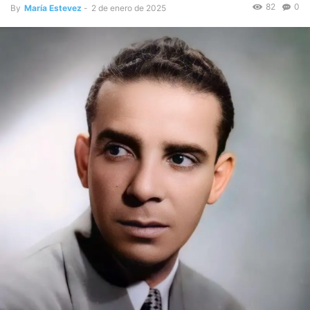
82
0
By
María Estevez
-
2 de enero de 2025