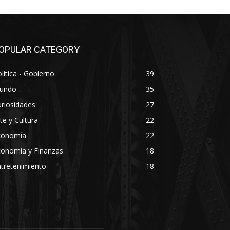
OPULAR CATEGORY
lítica - Gobierno
39
undo
35
riosidades
27
te y Cultura
22
conomía
22
conomía y Finanzas
18
tretenimiento
18