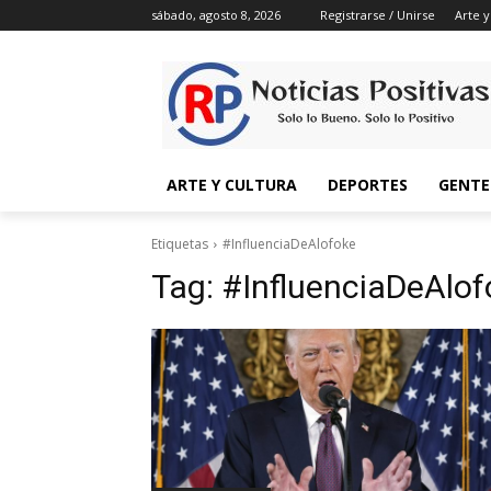
sábado, agosto 8, 2026
Registrarse / Unirse
Arte y
ARTE Y CULTURA
DEPORTES
GENTE
Etiquetas
#InfluenciaDeAlofoke
Tag:
#InfluenciaDeAlof