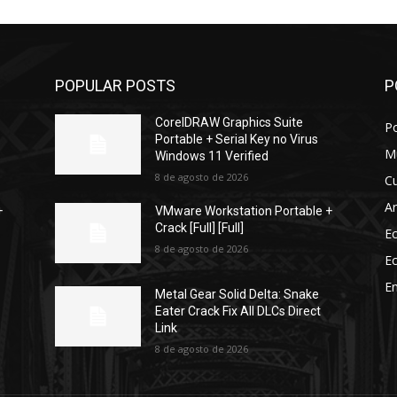
POPULAR POSTS
P
CorelDRAW Graphics Suite
Po
Portable + Serial Key no Virus
M
Windows 11 Verified
8 de agosto de 2026
Cu
Ar
+
VMware Workstation Portable +
Crack [Full] [Full]
E
8 de agosto de 2026
E
En
Metal Gear Solid Delta: Snake
Eater Crack Fix All DLCs Direct
Link
8 de agosto de 2026