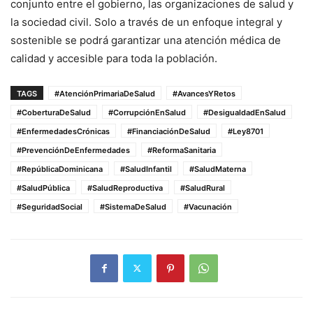
conjunto entre el gobierno, las organizaciones de salud y
la sociedad civil. Solo a través de un enfoque integral y
sostenible se podrá garantizar una atención médica de
calidad y accesible para toda la población.
TAGS
#AtenciónPrimariaDeSalud
#AvancesYRetos
#CoberturaDeSalud
#CorrupciónEnSalud
#DesigualdadEnSalud
#EnfermedadesCrónicas
#FinanciaciónDeSalud
#Ley8701
#PrevenciónDeEnfermedades
#ReformaSanitaria
#RepúblicaDominicana
#SaludInfantil
#SaludMaterna
#SaludPública
#SaludReproductiva
#SaludRural
#SeguridadSocial
#SistemaDeSalud
#Vacunación