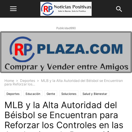
Publicidad990
Home
Deportes
MLB y la Alta Autoridad del Béisbol se Encuentran
para Reforzar los...
Deportes
Educación
Gente
Soluciones
Salud y Bienestar
MLB y la Alta Autoridad del
Superación Personal
Béisbol se Encuentran para
Reforzar los Controles en las