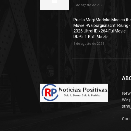
6 de agosto de 2026
Puella Magi Madoka Magica th
Movie -Walpurgisnacht: Rising-
2026 UltraHD x264 FullMovie
DDP5.1 𝐅𝚞𝐥𝐥 𝐌𝐨𝚟𝐢𝐞
5 de agosto de 2026
AB
News
We p
stra
Cont