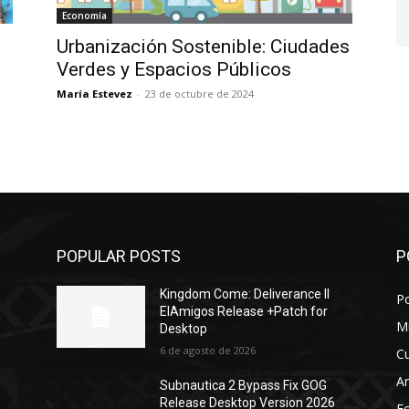
Economía
Urbanización Sostenible: Ciudades
Verdes y Espacios Públicos
María Estevez
-
23 de octubre de 2024
POPULAR POSTS
P
Kingdom Come: Deliverance II
Po
ElAmigos Release +Patch for
M
Desktop
6 de agosto de 2026
Cu
Ar
Subnautica 2 Bypass Fix GOG
Release Desktop Version 2026
E