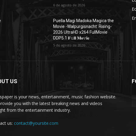
6 de agosto de 2026
E
En
e
Puella Magi Madoka Magica the
Movie -Walpurgisnacht: Rising-
2026 UltraHD x264 FullMovie
DDP5.1 𝐅𝚞𝐥𝐥 𝐌𝐨𝚟𝐢𝐞
5 de agosto de 2026
OUT US
F
paper is your news, entertainment, music fashion website.
rovide you with the latest breaking news and videos
ight from the entertainment industry.
act us:
contact@yoursite.com