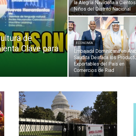
la Alegría Navideña a Cientos
Niños del Distrito Nacional
ultura de
ECONOMÍA
ienta Clave para
Embajada Dominicana en Ara
Saudita Destaca los Product
Exportables del País en
Comercios de Riad