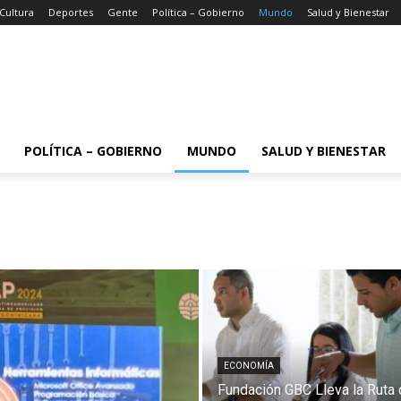
 Cultura
Deportes
Gente
Política – Gobierno
Mundo
Salud y Bienestar
POLÍTICA – GOBIERNO
MUNDO
SALUD Y BIENESTAR
ECONOMÍA
Fundación GBC Lleva la Ruta