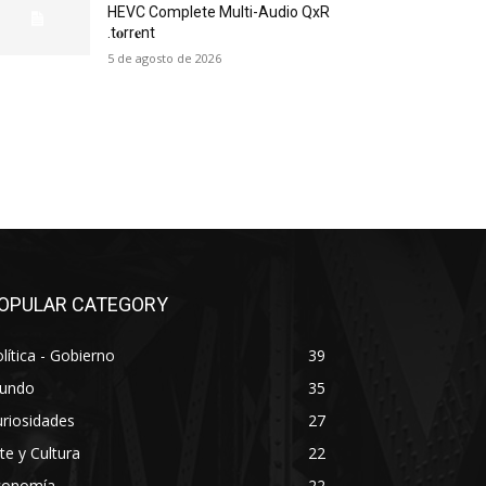
HEVC Complete Multi-Audio QxR
.t𝐨rr𝐞nt
5 de agosto de 2026
OPULAR CATEGORY
lítica - Gobierno
39
undo
35
riosidades
27
te y Cultura
22
conomía
22