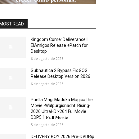
MOST READ
Kingdom Come: Deliverance II
ElAmigos Release +Patch for
Desktop
6 de agosto de 2026
Subnautica 2 Bypass Fix GOG
Release Desktop Version 2026
6 de agosto de 2026
Puella Magi Madoka Magica the
Movie -Walpurgisnacht: Rising-
2026 UltraHD x264 FullMovie
DDP5.1 𝐅𝚞𝐥𝐥 𝐌𝐨𝚟𝐢𝐞
5 de agosto de 2026
DELIVERY BOY 2026 Pre-DVDRip