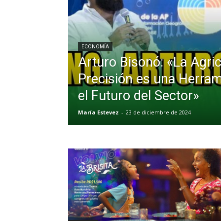
ECONOMÍA
Arturo Bisonó: «La Agric
Precisión es una Herram
el Futuro del Sector»
María Estevez
-
23 de diciembre de 2024